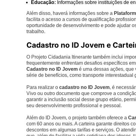
Educação:
Informações sobre instituições de en
Além disso, haverá informações sobre a
Platafor
facilita o acesso a cursos de qualificação profissi
oportunidade de desenvolvimento e pode ajudar o
trabalho.
Cadastro no ID Jovem e Cartei
O Projeto Cidadania Itinerante também inclui import
frequentemente enfrentam desafios específicos em 
Cadastro no ID Jovem
é uma dessas ações, que v
série de benefícios, como transporte interestadual 
Para realizar o
cadastro no ID Jovem
, é necessá
Vivo ou outro documento que comprove a condição 
garantir a inclusão social desse grupo etário, p
seu desenvolvimento profissional e pessoal.
Além do ID Jovem, o projeto também oferece a
Car
com 60 anos ou mais. A carteira garante direitos c
descontos em algumas tarifas e serviços. O atend
que, além de facilitar a vida cotidiana dos idosos