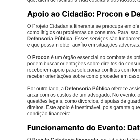
Apoio ao Cidadão: Procon e De
O Projeto Cidadania Itinerante se preocupa em ofe
como litígios ou problemas de consumo. Para isso
Defensoria Pública
. Esses serviços são fundamen
e que possam obter auxílio em situações adversas
O
Procon
é um órgão essencial no combate às prá
podem buscar orientações sobre direitos do consu
receberem apoio para solucionar conflitos com fo
receber orientações sobre como proceder em casos 
Por outro lado, a
Defensoria Pública
oferece assis
arcar com os custos de um advogado. No evento, 
questões legais, como divórcios, disputas de guard
direitos. Este apoio é inestimável, pois garante 
condição financeira.
Funcionamento do Evento: Dat
O
Projeto Cidadania Itinerante
em Taboão da Serr