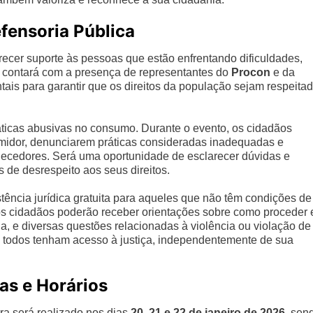
fensoria Pública
recer suporte às pessoas que estão enfrentando dificuldades,
, contará com a presença de representantes do
Procon
e da
tais para garantir que os direitos da população sejam respeita
.
ticas abusivas no consumo. Durante o evento, os cidadãos
midor, denunciarem práticas consideradas inadequadas e
rnecedores. Será uma oportunidade de esclarecer dúvidas e
de desrespeito aos seus direitos.
tência jurídica gratuita para aqueles que não têm condições de
os cidadãos poderão receber orientações sobre como proceder
a, e diversas questões relacionadas à violência ou violação de
que todos tenham acesso à justiça, independentemente de sua
as e Horários
a será realizado nos dias
20, 21 e 22 de janeiro de 2026
, sen