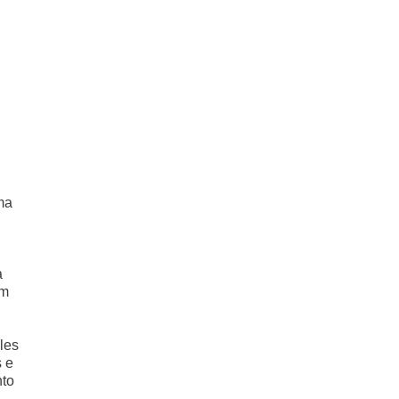
ma
a
am
les
s e
nto