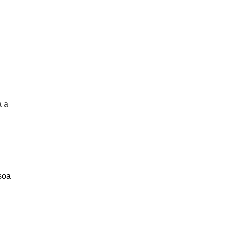
a a
soa