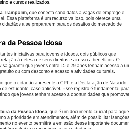
sino e cursos realizados.
ma Trampolim
, que conecta candidatos a vagas de emprego e
onal. Essa plataforma é um recurso valioso, pois oferece uma
s cidadãos a se prepararem para os desafios do mercado de
ra da Pessoa Idosa
antes iniciativas para jovens e idosos, dois públicos que
relação à defesa de seus direitos e acesso a benefícios. O
isa garantir que jovens entre 15 e 29 anos tenham acesso a u
gratuito ou com desconto e acesso a atividades culturais.
rio que o cidadão apresente o CPF e a Declaração de Nascido
de estudante, caso aplicável. Esse registro é fundamental par
ermitindo que jovens tenham acesso a oportunidades que promov
teira da Pessoa Idosa
, que é um documento crucial para aque
omo a prioridade em atendimentos, além de possibilitar isençõe
imento no evento permitirá a emissão desse importante docume
, também valoriza e reconhece a sua cidadania.